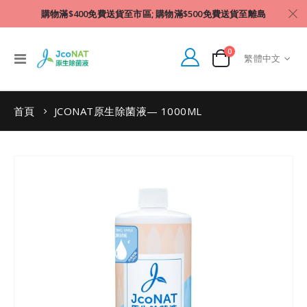
購物滿$400免費送貨至市區; 購物滿$500免費送貨至離島
件產品
0
Language
Toggle
繁體中文
Cart
Nav
首頁
JCONAT原生除菌液— 1000ML
Skip
to
the
end
of
the
images
gallery