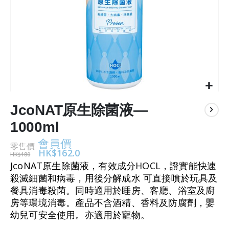
Skip
to
JcoNAT原生除菌液—
the
1000ml
beginning
of
會員價
零售價
the
HK$162.0
HK$180
images
JcoNAT原生除菌液，有效成分HOCL，證實能快速
gallery
殺滅細菌和病毒，用後分解成水 可直接噴於玩具及
餐具消毒殺菌。同時適用於睡房、客廳、浴室及廚
房等環境消毒。產品不含酒精、香料及防腐劑，嬰
幼兒可安全使用。亦適用於寵物。