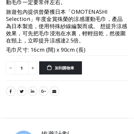
gallery
動毛巾一定要常伴左右。
旅遊包內提供曾榮獲日本「OMOTENASHI
Selection」年度金賞殊榮的涼感運動毛巾，產品
為日本製造，使用特殊紗線編製而成。 想提升涼感
效果，可先把毛巾浸泡在水裏，輕輕扭乾，然後圍
在頸上，立即提升涼感達2.5倍。
毛巾尺寸: 16cm (闊) x 90cm (長)
加到購物車