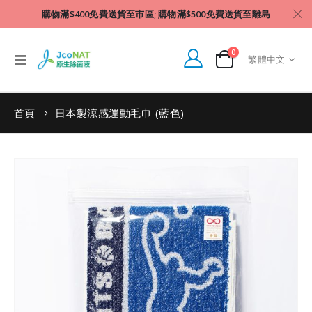
購物滿$400免費送貨至市區; 購物滿$500免費送貨至離島
件產品
0
Language
Toggle
繁體中文
Cart
Nav
首頁
日本製涼感運動毛巾 (藍色)
Skip
to
the
end
of
the
images
gallery