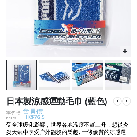
Skip
to
日本製涼感運動毛巾 (藍色)
the
會員價
beginning
零售價
HK$76.5
HK$85
of
受全球暖化影響，世界各地溫度不斷上升，想從炎
the
炎天氣中享受户外體驗的樂趣, 一條優質的涼感運
images